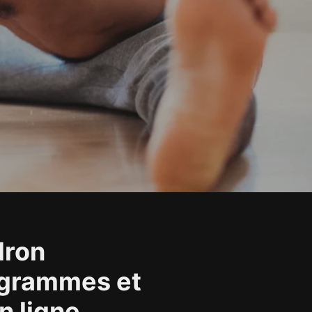
dron
ogrammes et
n ligne