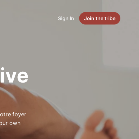
Sign In
Join the tribe
ive
otre foyer.
your own