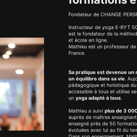
Fondateur de CHANGE PERS
Instructeur de yoga E-RYT 500
est le fondateur de la méth
et école en ligne.
Mathieu est un professeur de y
France.
Sa pratique est devenue un 
un équilibre dans sa vie
. Auj
pédagogique et holistique du
accessible à tous et utilise 
un
yoga adapté à tous
.
Mathieu a suivi
plus de 3 00
auprès de maîtres enseignants
enseigné près de 50 formatio
évoluées avec lui au fil du te
Dans son enseignement, Mathi