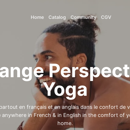
Home
Catalog
Community
CGV
ange Perspect
Yoga
partout en français et en anglais dans le confort de v
e anywhere in French & in English in the comfort of 
home.